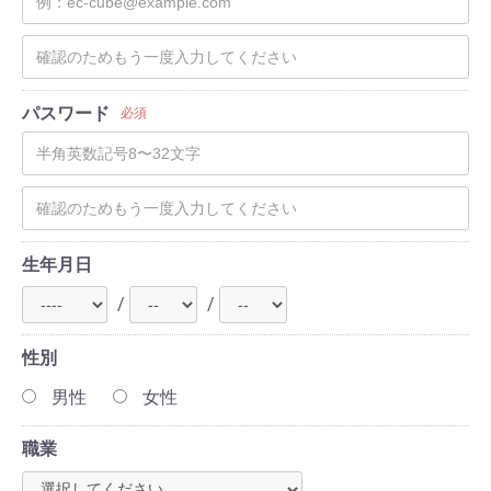
パスワード
必須
生年月日
/
/
性別
男性
女性
職業